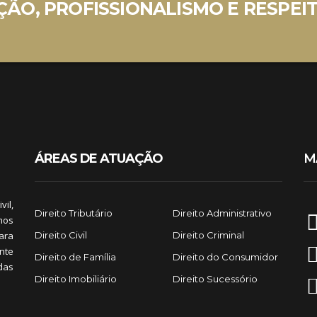
ÃO, PROFISSIONALISMO E RESPEIT
ÁREAS DE ATUAÇÃO
M
il,
Direito Tributário
Direito Administrativo
emos
para
Direito Civil
Direito Criminal
nte
Direito de Família
Direito do Consumidor
das
Direito Imobiliário
Direito Sucessório