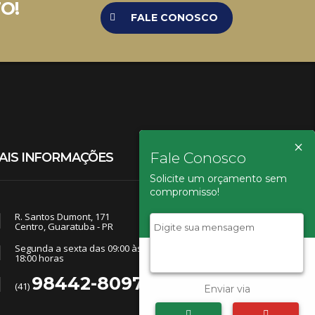
O!
FALE CONOSCO
×
Fale Conosco
AIS INFORMAÇÕES
Solicite um orçamento sem
compromisso!
R. Santos Dumont, 171
Centro, Guaratuba - PR
Segunda a sexta das 09:00 às 11:30 e das 13:30 às
18:00 horas
98442-8097
(41)
Enviar via